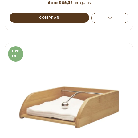
6
x de
R$8,32
sem juros
18
%
OFF