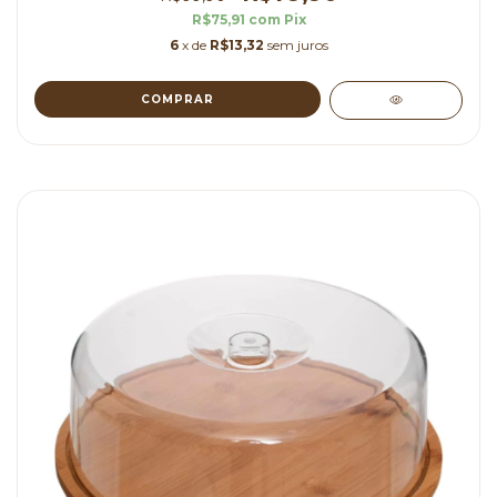
R$75,91
com
Pix
6
x de
R$13,32
sem juros