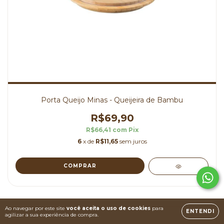
Porta Queijo Minas - Queijeira de Bambu
R$69,90
R$66,41
com
Pix
6
x de
R$11,65
sem juros
Ao navegar por este site
você aceita o uso de cookies
para
ENTENDI
agilizar a sua experiência de compra.