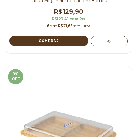
Tábua Migalheira de pão em Bambu
R$129,90
R$123,41
com
Pix
6
x de
R$21,65
sem juros
9
%
OFF