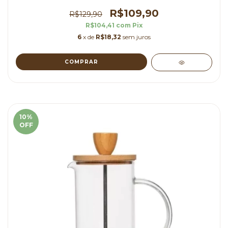
R$109,90
R$129,90
R$104,41
com
Pix
6
x de
R$18,32
sem juros
10
%
OFF