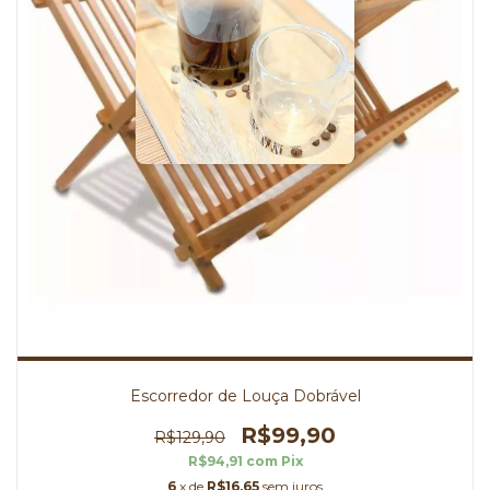
Escorredor de Louça Dobrável
R$99,90
R$129,90
R$94,91
com
Pix
6
x de
R$16,65
sem juros