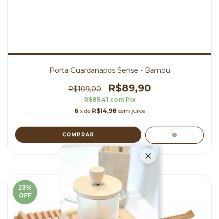
Porta Guardanapos Sense - Bambu
R$89,90
R$109,00
R$85,41
com
Pix
6
x de
R$14,98
sem juros
23
%
OFF