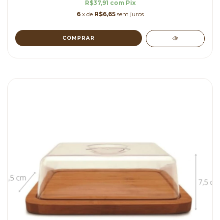
R$37,91
com
Pix
6
x de
R$6,65
sem juros